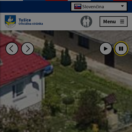
Slovenčina
Tušice
Menu
Oficiálna stránka