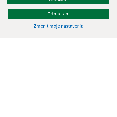
Odmietam
Zmeniť moje nastavenia
Informácie o stránke:
Vyhlásenie o prístupnosti
Autorské práva
Ochrana osobných údajov