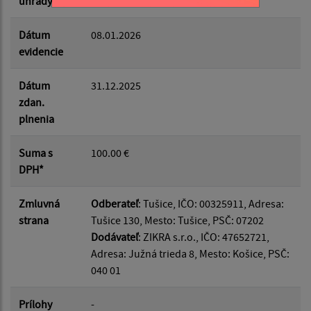
úhrady
Dátum
08.01.2026
evidencie
Dátum
31.12.2025
zdan.
plnenia
Suma s
100.00 €
DPH*
Zmluvná
Odberateľ
: Tušice, IČO: 00325911, Adresa:
strana
Tušice 130, Mesto: Tušice, PSČ: 07202
Dodávateľ
: ZIKRA s.r.o., IČO: 47652721,
Adresa: Južná trieda 8, Mesto: Košice, PSČ:
040 01
Prílohy
-