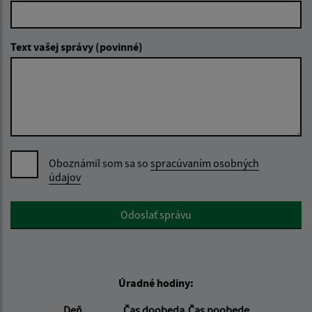
Text vašej správy (povinné)
Oboznámil som sa so
spracúvaním osobných
údajov
Google reCaptcha Response
Odoslať správu
Úradné hodiny:
Deň
Čas doobeda
Čas poobede