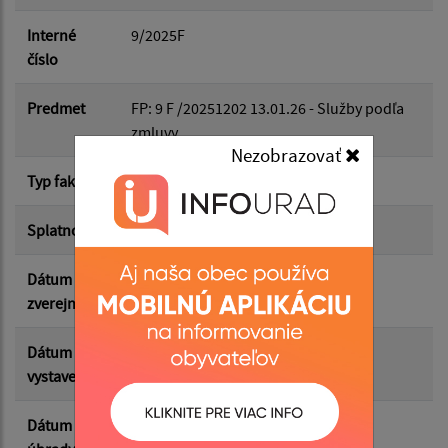
Dátum do:
Interné
9/2025F
číslo
Suma od:
Predmet
FP: 9 F /20251202 13.01.26 - Služby podľa
zmluvy
Nezobrazovať
Suma do:
Typ faktúry
dodávateľská
Splatnosť
15.01.2026
Filtrovať
Reset
Dátum
09.06.2026
zverejnenia
Dátum
31.12.2025
vystavenia
Dátum
12.01.2026