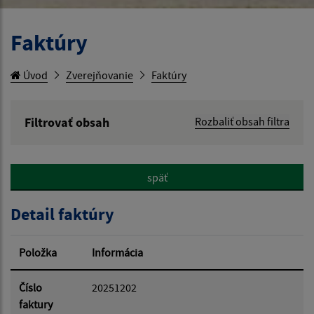
Faktúry
Úvod
Zverejňovanie
Faktúry
Filtrovať obsah
Rozbaliť obsah filtra
Hľadaný výraz:
späť
Hľadať v:
Detail faktúry
Typ dátumu:
Položka
Informácia
Dátum od:
Číslo
20251202
faktury