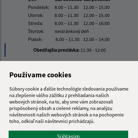
Pondelok:
8.00 – 11.30
12.00 – 15.00
Utorok:
8.00 – 11.30
12.00 – 15.00
Streda:
8.00 – 11.30
12.00 – 16:00
Štvrtok:
nestránkový deň
Piatok:
8.00 – 11.30
12.00 – 14.00
Obedňajšia prestávka:
11:30 - 12:00
Kontakt:
Používame cookies
Obecný úrad Tušice
Súbory cookie a ďalšie technológie sledovania používame
Tušice 130
na zlepšenie vášho zážitku z prehliadania našich
072 02 Tušická Nová Ves
webových stránok, na to, aby sme vám zobrazovali
prispôsobený obsah a cielené reklamy, na analýzu
info@obectusice.sk
návštevnosti našich webových stránok a na pochopenie
+421 56 649 57 14
toho, odkiaľ naši návštevníci prichádzajú.
IČO: 00325911
Súhlasím