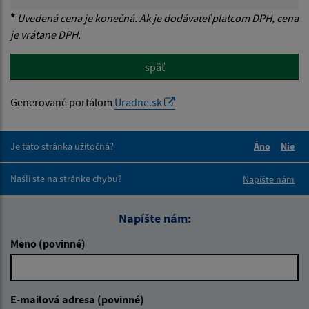
*
Uvedená cena je konečná. Ak je dodávateľ platcom DPH, cena
je vrátane DPH.
späť
Generované portálom
Uradne.sk
Je táto stránka užitočná?
Áno
Nie
Boli tieto 
Boli 
Našli ste na stránke chybu?
Napíšte nám
Napíšte nám:
Meno (povinné)
E-mailová adresa (povinné)