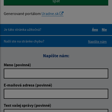
späť
Generované portálom
Uradne.sk
Je táto stránka užitočná?
Áno
Nie
Boli tieto 
Boli 
Našli ste na stránke chybu?
Napíšte nám
Napíšte nám:
Meno (povinné)
E-mailová adresa (povinné)
Text vašej správy (povinné)