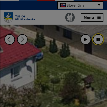
Slovenčina
Tušice
Menu
Oficiálna stránka