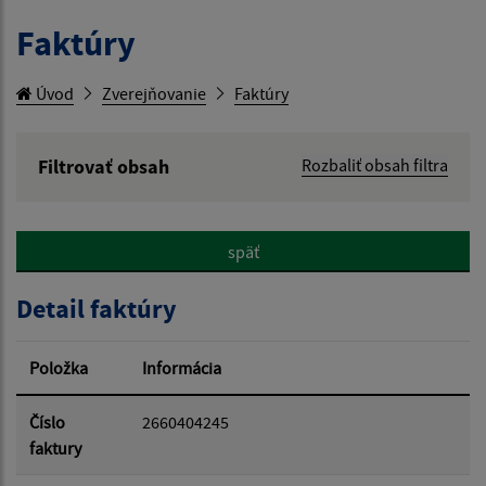
Faktúry
Úvod
Zverejňovanie
Faktúry
Filtrovať obsah
Rozbaliť obsah filtra
Hľadaný výraz:
späť
Hľadať v:
Detail faktúry
Typ dátumu:
Položka
Informácia
Dátum od:
Číslo
2660404245
faktury