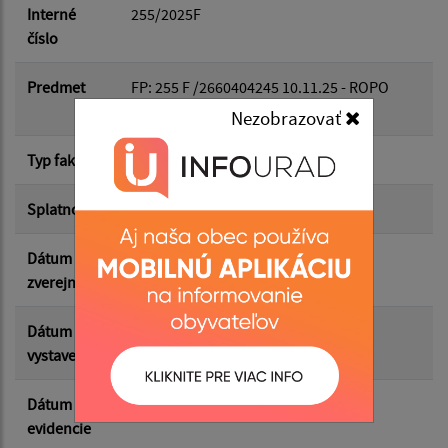
Dátum do:
Interné
255/2025F
číslo
Suma od:
Predmet
FP: 255 F /2660404245 10.11.25 - ROPO
Online 2026
Nezobrazovať
Suma do:
Typ faktúry
dodávateľská
Splatnosť
21.11.2025
Filtrovať
Reset
Dátum
09.06.2026
zverejnenia
Dátum
01.01.2026
vystavenia
Dátum
10.11.2025
evidencie