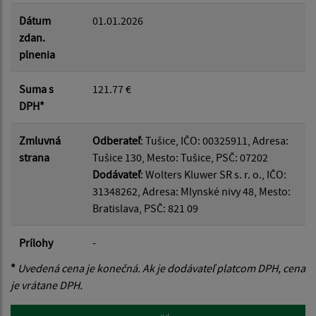
Dátum
01.01.2026
zdan.
plnenia
Suma s
121.77 €
DPH*
Zmluvná
Odberateľ
: Tušice, IČO: 00325911, Adresa:
strana
Tušice 130, Mesto: Tušice, PSČ: 07202
Dodávateľ
: Wolters Kluwer SR s. r. o., IČO:
31348262, Adresa: Mlynské nivy 48, Mesto:
Bratislava, PSČ: 821 09
Prílohy
-
*
Uvedená cena je konečná. Ak je dodávateľ platcom DPH, cena
je vrátane DPH.