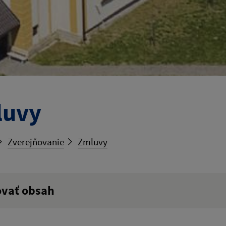
luvy
Zverejňovanie
Zmluvy
ovať obsah
ý výraz: