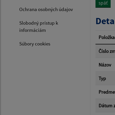
späť
Ochrana osobných údajov
Typ dá
Deta
Slobodný prístup k
informáciám
Suma 
Položka
Súbory cookies
Číslo z
Filtr
Názov
Typ
Predme
Dátum z