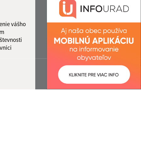
enie vášho
ám
števnosti
vníci