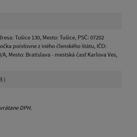
dresa: Tušice 130, Mesto: Tušice, PSČ: 07202
očka poisťovne z iného členského štátu, IČO:
A, Mesto: Bratislava - mestská časť Karlova Ves,
B )
 vrátane DPH.