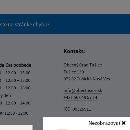
 ste na stránke chybu?
vás užitočné?
e pre vás užitočné?
Kontakt:
Obecný úrad Tušice
eda
Čas poobede
Tušice 130
0
12.00 – 15.00
072 02 Tušická Nová Ves
0
12.00 – 15.00
0
12.00 – 16:00
info@obectusice.sk
vý deň
+421 56 649 57 14
30
12.00 – 14.00
IČO: 00325911
ka:
11:30 - 12:00
Nezobrazovať