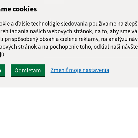
ame cookies
Google reCaptcha Response
Odoslať správu
okie a ďalšie technológie sledovania používame na zlepš
 prehliadania našich webových stránok, na to, aby sme v
li prispôsobený obsah a cielené reklamy, na analýzu náv
bových stránok a na pochopenie toho, odkiaľ naši návšte
jú.
Zmeniť moje nastavenia
m
Odmietam