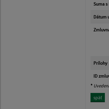
Suma s
Dátum u
Zmluvná
Prílohy
ID zmlu
*
Uvedená 
späť