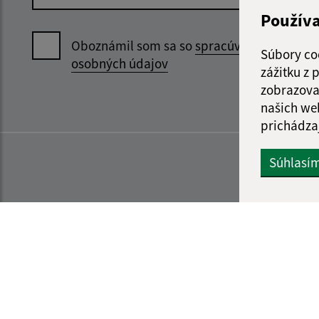
Použív
Oboznámil som sa so
spracúvaním
Súbory co
osobných údajov
zážitku z
zobrazova
našich we
prichádza
Súhlasí