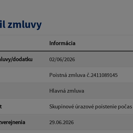
tumu:
Dátum od:
il zmluvy
od:
Suma do:
Informácia
mluvy/dodatku
02/06/2026
ovať
Poistná zmluva č.2411089145
Hlavná zmluva
t
Skupinové úrazové poistenie počas 
verejnenia
29.06.2026