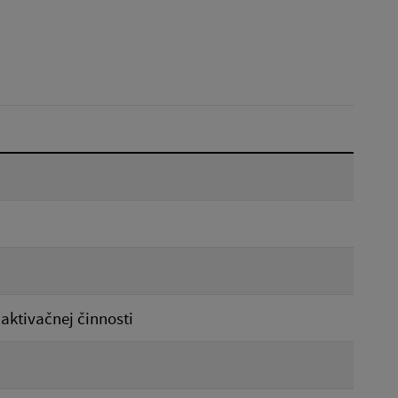
Dátum do:
Typ:
Reset
aktivačnej činnosti