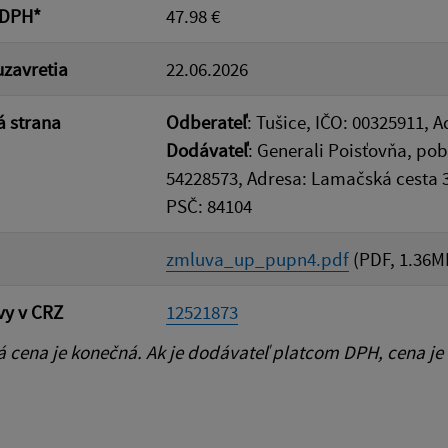
 DPH*
47.98 €
zavretia
22.06.2026
 strana
Odberateľ
: Tušice, IČO: 00325911, A
Dodávateľ
: Generali Poisťovňa, pob
54228573, Adresa: Lamačská cesta 3/
PSČ: 84104
zmluva_up_pupn4.pdf
(PDF, 1.36M
vy v CRZ
12521873
cena je konečná. Ak je dodávateľ platcom DPH, cena je