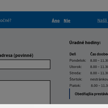
itočné?
Našli
Áno
Nie
Boli tieto informácie pre 
Boli tieto informáci
Úradné hodiny:
Deň
Čas doob
adresa (povinné)
Pondelok:
8.00 – 11.3
Utorok:
8.00 – 11.3
Streda:
8.00 – 11.3
Štvrtok:
nestránko
Piatok:
8.00 – 11.
Obedňajšia prestáv