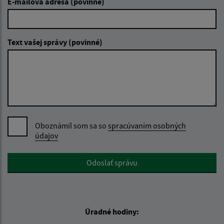
E-mailová adresa (povinné)
Text vašej správy (povinné)
Oboznámil som sa so
spracúvaním osobných
údajov
Google reCaptcha Response
Odoslať správu
Úradné hodiny: