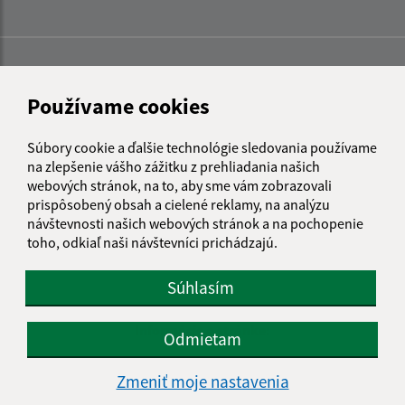
Používame cookies
Súbory cookie a ďalšie technológie sledovania používame
na zlepšenie vášho zážitku z prehliadania našich
webových stránok, na to, aby sme vám zobrazovali
prispôsobený obsah a cielené reklamy, na analýzu
návštevnosti našich webových stránok a na pochopenie
toho, odkiaľ naši návštevníci prichádzajú.
Súhlasím
Informácie o stránke:
Odmietam
Vyhlásenie o prístupnosti
Zmeniť moje nastavenia
Autorské práva