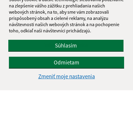
na zlepšenie vášho zážitku z prehliadania našich
webových stránok, na to, aby sme vám zobrazovali
prispôsobený obsah a cielené reklamy, na analýzu
návštevnosti našich webových stránok a na pochopenie
toho, odkiaľ naši návštevníci prichádzajú.
Informácie o stránke:
Súhlasím
Vyhlásenie o prístupnosti
Odmietam
Autorské práva
Ochrana osobných údajov
Zmeniť moje nastavenia
Navigácia:
Vytlačiť aktuálnu stránku
Mapa stránok
Cookies
Rýchle odkazy:
Naša obec