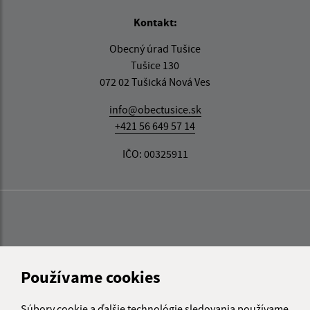
Kontakt:
Obecný úrad Tušice
Tušice 130
072 02 Tušická Nová Ves
info@obectusice.sk
+421 56 649 57 14
IČO: 00325911
Používame cookies
Súbory cookie a ďalšie technológie sledovania používame