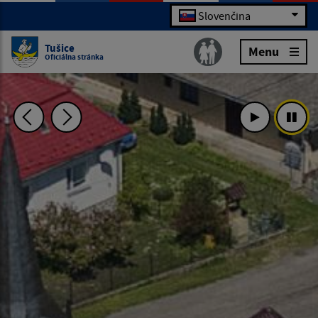
Slovenčina
Tušice
Menu
Oficiálna stránka