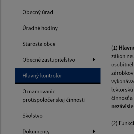
Obecný úrad
Úradné hodiny
Starosta obce
(1)
Hlavné
zákon neu
Obecné zastupiteľstvo
osobitnéh
zárobkovú
Hlavný kontrolór
vykonávaj
lektorskú
Oznamovanie
činnosť a
protispoločenskej činnosti
nezávisle
Školstvo
(2) Funkc
Dokumenty