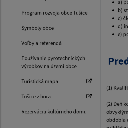
a) p
b) s
Program rozvoja obce Tušice
c) č
d) i
Symboly obce
e) p
Voľby a referendá
Používanie pyrotechnických
Pred
výrobkov na území obce
Turistická mapa
(1) Kvali
Tušice z hora
(2) Deň k
Rezervácia kultúrneho domu
obvyklým 
obdobia d
prihlášku