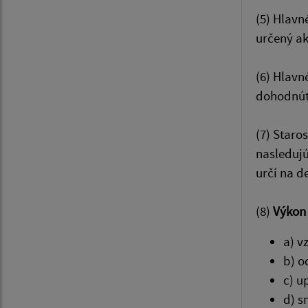
(5) Hlavn
určený ak
(6) Hlavn
dohodnúť 
(7) Staro
nasleduj
určí na d
(8)
Výkon 
a) v
b) o
c) u
d) s