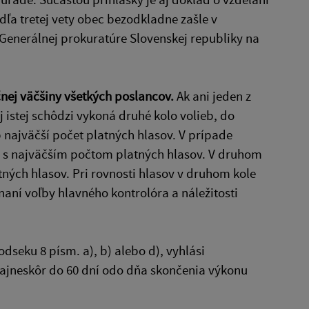
dľa tretej vety obec bezodkladne zašle v
Generálnej prokuratúre Slovenskej republiky na
nej väčšiny všetkých poslancov.
Ak ani jeden z
j istej schôdzi vykoná druhé kolo volieb, do
b najväčší počet platných hlasov. V prípade
ti s najväčším počtom platných hlasov. V druhom
atných hlasov. Pri rovnosti hlasov v druhom kole
aní voľby hlavného kontrolóra a náležitosti
seku 8 písm. a), b) alebo d), vyhlási
 najneskôr do 60 dní odo dňa skončenia výkonu