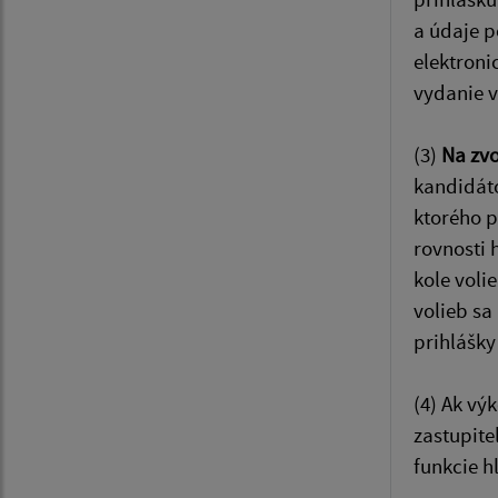
a údaje p
elektroni
vydanie v
(3)
Na zvo
kandidáto
ktorého p
rovnosti 
kole voli
volieb sa
prihlášky
(4) Ak vý
zastupite
funkcie h