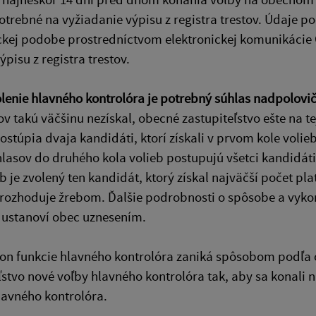
otrebné na vyžiadanie výpisu z registra trestov. Údaje po
ckej podobe prostredníctvom elektronickej komunikácie 
ýpisu z registra trestov.
lenie hlavného kontrolóra je potrebný súhlas nadpolovič
v takú väčšinu nezískal, obecné zastupiteľstvo ešte na te
ostúpia dvaja kandidáti, ktorí získali v prvom kole volie
hlasov do druhého kola volieb postupujú všetci kandidá
eb je zvolený ten kandidát, ktorý získal najväčší počet pl
 rozhoduje žrebom. Ďalšie podrobnosti o spôsobe a vykon
 ustanoví obec uznesením.
kon funkcie hlavného kontrolóra zaniká spôsobom podľa od
ľstvo nové voľby hlavného kontrolóra tak, aby sa konali
lavného kontrolóra.