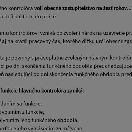
ého kontrolóra
volí obecné zastupiteľstvo na šesť rokov.
J
o deň nástupu do práce.
ému kontrolórovi vzniká po zvolení nárok na uzavretie
aj na kratší pracovný čas, ktorého dĺžku určí obecné za
sta je povinný s právoplatne zvoleným hlavným kontroló
úci po dni skončenia funkčného obdobia predchádzajúce
eň nasledujúci po dni skončenia funkčného obdobia pre
funkcie hlavného kontrolóra zaniká:
zdaním sa funkcie,
dvolaním z funkcie,
plynutím jeho funkčného obdobia,
mrťou alebo vyhlásením za mŕtveho,