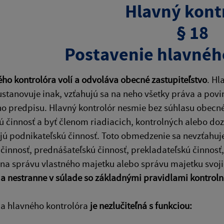
Hlavný kont
§ 18
Postavenie hlavnéh
ho kontrolóra volí a odvoláva obecné zastupiteľstvo
. Hl
stanovuje inak, vzťahujú sa na neho všetky práva a po
o predpisu. Hlavný kontrolór nesmie bez súhlasu obecné
 činnosť a byť členom riadiacich, kontrolných alebo do
ú podnikateľskú činnosť. Toto obmedzenie sa nevzťahuje
 činnosť, prednášateľskú činnosť, prekladateľskú činnosť,
 na správu vlastného majetku alebo správu majetku svoji
 a nestranne v súlade so základnými pravidlami kontrolne
ia hlavného kontrolóra
je nezlučiteľná s funkciou: