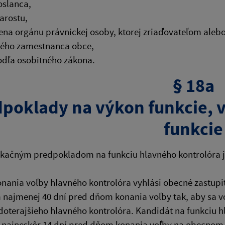
oslanca,
tarostu,
lena orgánu právnickej osoby, ktorej zriaďovateľom aleb
ného zamestnanca obce,
odľa osobitného zákona.
§ 18a
poklady na výkon funkcie, 
funkcie
fikačným predpokladom na funkciu hlavného kontrolóra 
onania voľby hlavného kontrolóra vyhlási obecné zastupi
najmenej 40 dní pred dňom konania voľby tak, aby sa v
oterajšieho hlavného kontrolóra. Kandidát na funkciu 
 najneskôr 14 dní pred dňom konania voľby na obecnom ú