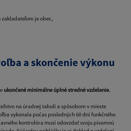
o zakladateľom je obec,
voľba a skončenie výkonu
je
ukončené minimálne úplné stredné vzdelanie.
teľstvo na úradnej tabuli a spôsobom v mieste
oľba vykonala počas posledných 60 dní funkčného
hlavného kontrolóra musí odovzdať svoju písomnú
rade. Súčasťou prihlášky je aj doklad o vzdelaní