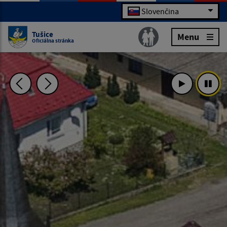
Slovenčina
Tušice
Menu
Oficiálna stránka