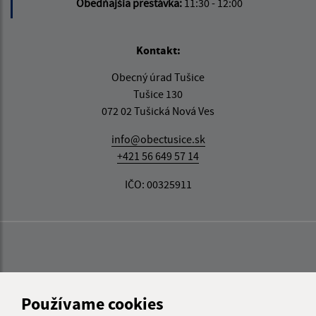
Obedňajšia prestávka:
11:30 - 12:00
Kontakt:
Obecný úrad Tušice
Tušice 130
072 02 Tušická Nová Ves
info@obectusice.sk
+421 56 649 57 14
IČO: 00325911
Používame cookies