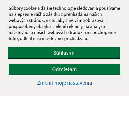
Súbory cookie a ďalšie technológie sledovania používame
na zlepšenie vášho zážitku z prehliadania našich
webových stránok, na to, aby sme vám zobrazovali
prispôsobený obsah a cielené reklamy, na analýzu
návštevnosti našich webových stránok a na pochopenie
toho, odkiaľ naši návštevníci prichádzajú.
Súhlasím
Informácie o stránke:
Vyhlásenie o prístupnosti
Odmietam
Autorské práva
Ochrana osobných údajov
Zmeniť moje nastavenia
Navigácia:
Vytlačiť aktuálnu stránku
Mapa stránok
Cookies
Rýchle odkazy: