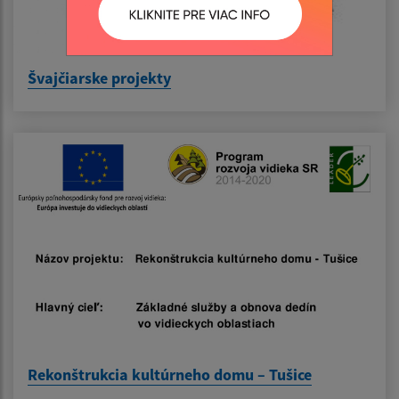
Švajčiarske projekty
Rekonštrukcia kultúrneho domu – Tušice