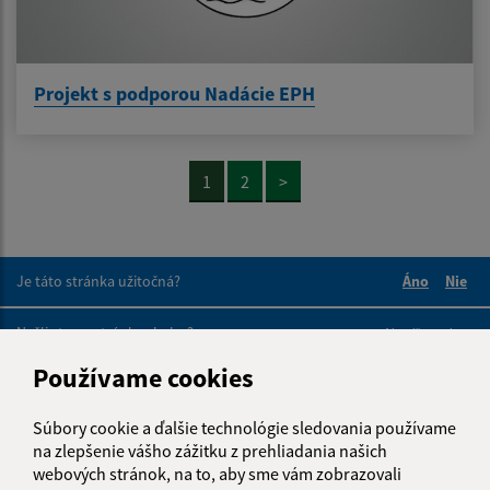
Projekt s podporou Nadácie EPH
1
2
>
Je táto stránka užitočná?
Áno
Nie
Boli tieto 
Boli 
Našli ste na stránke chybu?
Napíšte nám
Používame cookies
Napíšte nám:
Súbory cookie a ďalšie technológie sledovania používame
Meno (povinné)
na zlepšenie vášho zážitku z prehliadania našich
webových stránok, na to, aby sme vám zobrazovali