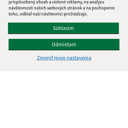
prispôsobený obsah a cielené reklamy, na analýzu
návštevnosti našich webových stránok a na pochopenie
E-mailová adresa (povinné)
toho, odkiaľ naši návštevníci prichádzajú.
Súhlasím
Text vašej správy (povinné)
Odmietam
Zmeniť moje nastavenia
Oboznámil som sa so
spracúvaním osobných
údajov
Google reCaptcha Response
Odoslať správu