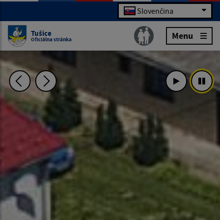
Slovenčina
Tušice
Menu
Oficiálna stránka