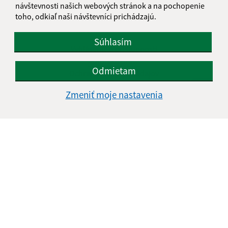
návštevnosti našich webových stránok a na pochopenie
toho, odkiaľ naši návštevníci prichádzajú.
Informácie o stránke:
Súhlasím
Vyhlásenie o prístupnosti
Autorské práva
Odmietam
Ochrana osobných údajov
Navigácia:
Zmeniť moje nastavenia
Vytlačiť aktuálnu stránku
Mapa stránok
Cookies
Rýchle odkazy:
Naša obec
História
Fotogaléria
Školstvo