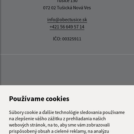
Tušice 130
072 02 Tušická Nová Ves
info@obectusice.sk
+421 56 649 57 14
IČO: 00325911
Používame cookies
Súbory cookie a ďalšie technológie sledovania používame
na zlepšenie vášho zážitku z prehliadania našich
webových stránok, na to, aby sme vám zobrazovali
prispôsobený obsah a cielené reklamy, na analýzu