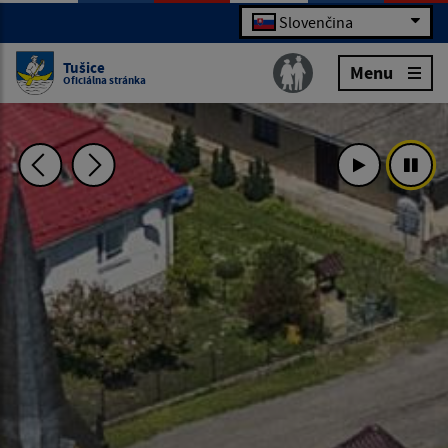
Slovenčina
Tušice
Menu
Oficiálna stránka