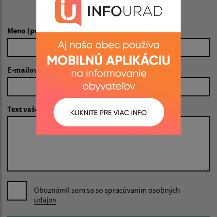
Napíšte nám:
Meno (povinné)
E-mailová adresa (povinné)
Text vašej správy (povinné)
Oboznámil som sa so
spracúvaním osobných
údajov