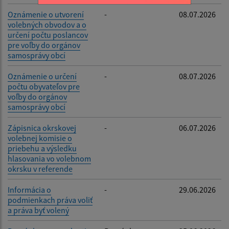
Oznámenie o utvorení
-
08.07.2026
volebných obvodov a o
určení počtu poslancov
pre voľby do orgánov
samosprávy obcí
Oznámenie o určení
-
08.07.2026
počtu obyvateľov pre
voľby do orgánov
samosprávy obcí
Zápisnica okrskovej
-
06.07.2026
volebnej komisie o
priebehu a výsledku
hlasovania vo volebnom
okrsku v referende
Informácia o
-
29.06.2026
podmienkach práva voliť
a práva byť volený