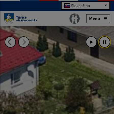
Slovenčina
Tušice
Menu
Oficiálna stránka