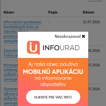
Dátum zverejnenia do:
Názov
Popis
Dátum
Informácia k podávaniu
-
31.07.2026
kandidátnych listín na
Filtrovať
Reset
starostu obce a
Nezobrazovať
poslancov obecného
zastupiteľstva
Záverečný účet obce
-
29.06.2026
Tušice za rok 2025
Menovanie zapisovateľa
-
08.07.2026
volebnej komisie pri
voľbách do orgánov
samosprávy obci
Oznámenie o rozsahu
-
08.07.2026
výkonu starostu pre
voľby do orgánov
samosprávy obcí