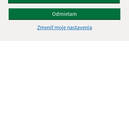
Odmietam
Zmeniť moje nastavenia
Informácie o stránke:
Vyhlásenie o prístupnosti
Autorské práva
Ochrana osobných údajov