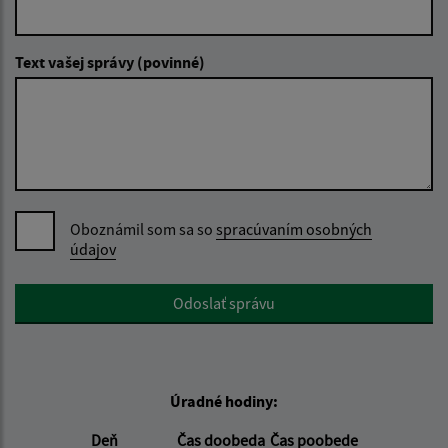
Text vašej správy (povinné)
Oboznámil som sa so
spracúvaním osobných
údajov
Google reCaptcha Response
Odoslať správu
Úradné hodiny:
Deň
Čas doobeda
Čas poobede