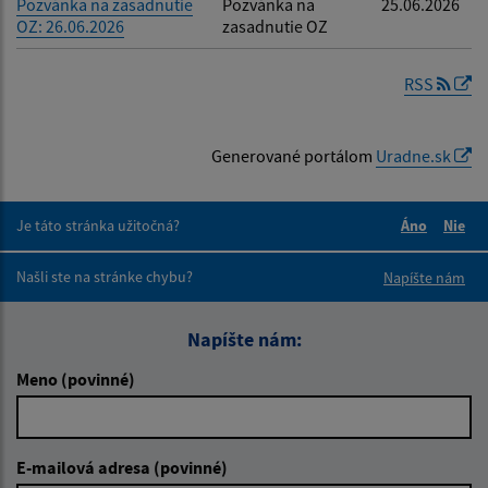
Pozvánka na zasadnutie
Pozvánka na
25.06.2026
OZ: 26.06.2026
zasadnutie OZ
RSS
Generované portálom
Uradne.sk
Je táto stránka užitočná?
Áno
Nie
Boli tieto 
Boli 
Našli ste na stránke chybu?
Napíšte nám
Napíšte nám:
Meno (povinné)
E-mailová adresa (povinné)