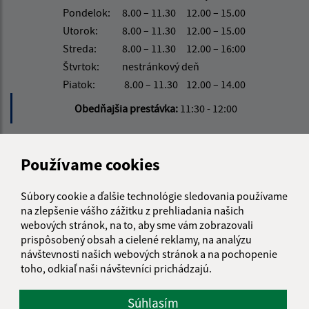
Pondelok:
8.00 – 11.30
12.00 – 15.00
Utorok:
8.00 – 11.30
12.00 – 15.00
Streda:
8.00 – 11.30
12.00 – 16:00
Štvrtok:
nestránkový deň
Piatok:
8.00 – 11.30
12.00 – 14.00
Obedňajšia prestávka:
11:30 - 12:00
Kontakt:
Používame cookies
Obecný úrad Tušice
Súbory cookie a ďalšie technológie sledovania používame
Tušice 130
na zlepšenie vášho zážitku z prehliadania našich
072 02 Tušická Nová Ves
webových stránok, na to, aby sme vám zobrazovali
prispôsobený obsah a cielené reklamy, na analýzu
info@obectusice.sk
návštevnosti našich webových stránok a na pochopenie
+421 56 649 57 14
toho, odkiaľ naši návštevníci prichádzajú.
IČO: 00325911
Súhlasím