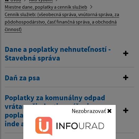
Miestne dane, poplatky a cenník služieb
Cenník služieb: (všeobecná správa, vnútorná správa, za
pôdohospodárstvo, časť finančná správa, a obchodná
činnosť)
Dane a poplatky nehnuteľností -
Stavebná správa
Daň za psa
Poplatky za komunálny odpad
vrátane žiadosti o zníženie
Nezobrazovať
poplatku z dôvodov zamestnania
inde a tiež zťp atď.