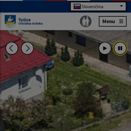
Slovenčina
Tušice
Menu
Oficiálna stránka