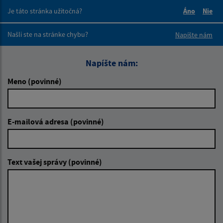
Je táto stránka užitočná?
Áno
Nie
Boli tieto 
Boli 
Našli ste na stránke chybu?
Napíšte nám
Napíšte nám:
Meno (povinné)
E-mailová adresa (povinné)
Text vašej správy (povinné)