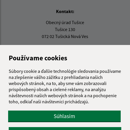
Kontakt:
Obecný úrad Tušice
Tušice 130
072 02 Tušická Nová Ves
info@obectusice.sk
+421 56 649 57 14
Používame cookies
IČO: 00325911
Súbory cookie a ďalšie technológie sledovania používame
na zlepšenie vášho zážitku z prehliadania našich
webových stránok, na to, aby sme vám zobrazovali
prispôsobený obsah a cielené reklamy, na analýzu
návštevnosti našich webových stránok a na pochopenie
toho, odkiaľ naši návštevníci prichádzajú.
Súhlasím