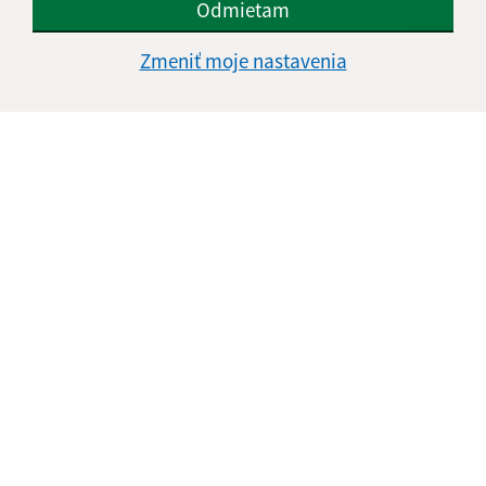
Odmietam
Zmeniť moje nastavenia
Informácie o stránke:
Vyhlásenie o prístupnosti
Autorské práva
Ochrana osobných údajov
Navigácia:
Vytlačiť aktuálnu stránku
Mapa stránok
Cookies
Rýchle odkazy:
Naša obec