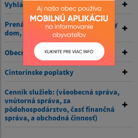
Vyhlásenie v miestnom rozhlase
Prenájom nehnuteľností /kultúrny
dom, …/
Obecné nájomné byty
Cintorínske poplatky
Cenník služieb: (všeobecná správa,
vnútorná správa, za
pôdohospodárstvo, časť finančná
správa, a obchodná činnosť)