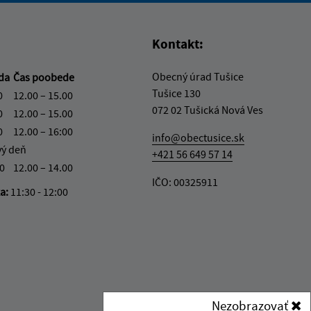
Kontakt:
Obecný úrad Tušice
eda
Čas poobede
Tušice 130
0
12.00 – 15.00
072 02 Tušická Nová Ves
0
12.00 – 15.00
0
12.00 – 16:00
info@obectusice.sk
vý deň
+421 56 649 57 14
30
12.00 – 14.00
IČO: 00325911
ka:
11:30 - 12:00
Nezobrazovať