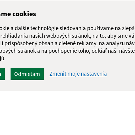
ame cookies
okie a ďalšie technológie sledovania používame na zlepš
 prehliadania našich webových stránok, na to, aby sme v
li prispôsobený obsah a cielené reklamy, na analýzu náv
bových stránok a na pochopenie toho, odkiaľ naši návšte
jú.
Zmeniť moje nastavenia
m
Odmietam
Rýchle odkazy:
Aktualiz