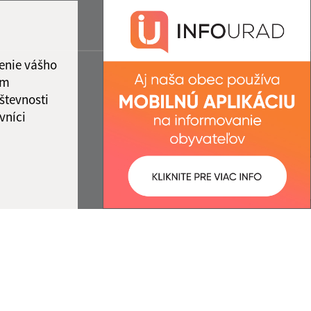
enie vášho
ám
števnosti
vníci
ované:
Správca obsahu: