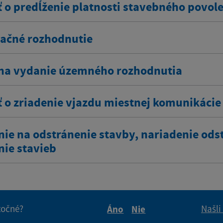
ť o predĺženie platnosti stavebného povol
ačné rozhodnutie
na vydanie územného rozhodnutia
ť o zriadenie vjazdu miestnej komunikácie
nie na odstránenie stavby, nariadenie ods
nie stavieb
itočné?
Našli
Áno
Nie
Boli tieto informácie pre 
Boli tieto informáci