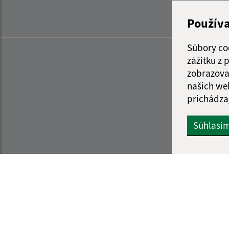
Použív
Súbory co
zážitku z
zobrazova
našich we
prichádza
Súhlasí
Informácie o stránke:
Navigácia: