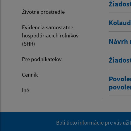
Žiados
Životné prostredie
Kolaud
Evidencia samostatne
hospodáriacich roľníkov
Návrh 
(SHR)
Pre podnikateľov
Žiados
Cenník
Povole
povole
Iné
Boli tieto informácie pre vás už