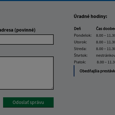
Úradné hodiny:
Deň
Čas doob
adresa (povinné)
Pondelok:
8.00 – 11.3
Utorok:
8.00 – 11.3
Streda:
8.00 – 11.3
Štvrtok:
nestránko
Piatok:
8.00 – 11.
Obedňajšia prestáv
Google reCaptcha Response
Odoslať správu