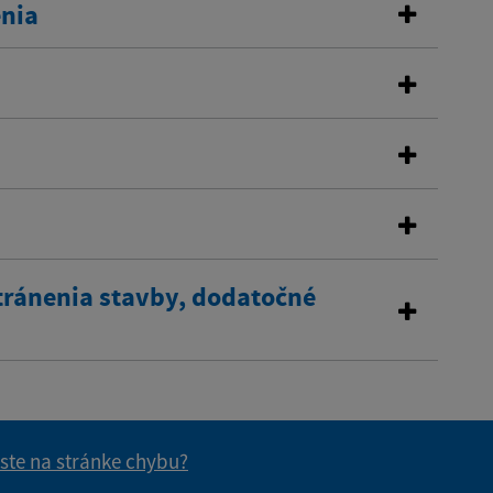
enia
tránenia stavby, dodatočné
 ste na stránke chybu?
vás užitočné?
e pre vás užitočné?