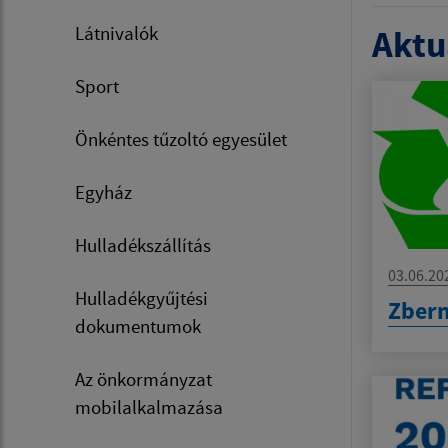
Látnivalók
Aktua
Sport
Önkéntes tűzoltó egyesület
Egyház
Hulladékszállítás
03.06.20
Hulladékgyűjtési
Zbern
dokumentumok
Az önkormányzat
mobilalkalmazása