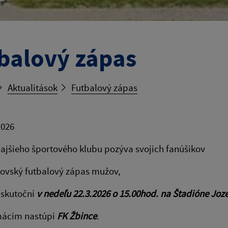
balový zápas
Aktualitások
Futbalový zápas
2026
ajšieho športového klubu pozýva svojich fanúšikov
rovský futbalový zápas mužov,
uskutoční
v nedeľu 22.3.2026 o 15.00hod. na Štadióne Joze
mácim nastúpi
FK Žbince
.