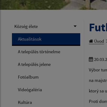
Fut
Község élete
Aktualitások
Úvod
A település történelme
20.03.
A település jelene
Výbor tun
Fotóalbum
na majst
Videógaléria
ktorý sa 
Proti do
Kultúra