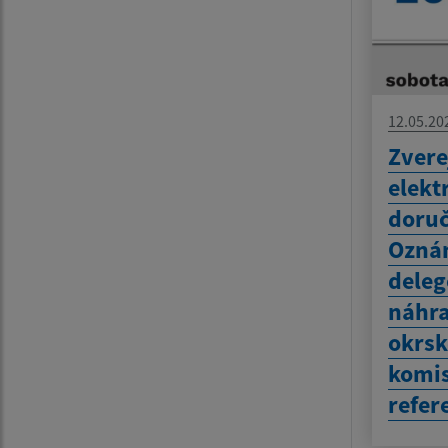
12.05.20
Zvere
elekt
doru
Ozná
deleg
náhra
okrsk
komis
refer