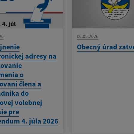
26
06.05.2026
jnenie
Obecný úrad zatv
ronickej adresy na
čovanie
menia o
ovaní člena a
dníka do
ovej volebnej
ie pre
endum 4. júla 2026