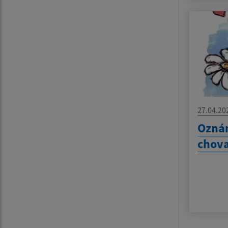
27.04.20
Ozná
chova