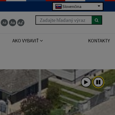
Slovenčina
 for the right syntax to use near 'order by poradie
Zadajte hľadaný výraz
AKO VYBAVIŤ
KONTAKTY