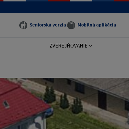
e manual that corresponds to your MariaDB server version
Seniorská verzia
Mobilná aplikácia
ZVEREJŇOVANIE