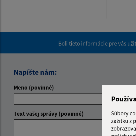
Boli tieto informácie pre vás už
Napíšte nám:
Meno (povinné)
E-mailová 
Použív
Súbory co
Text vašej správy (povinné)
zážitku z
zobrazova
našich we