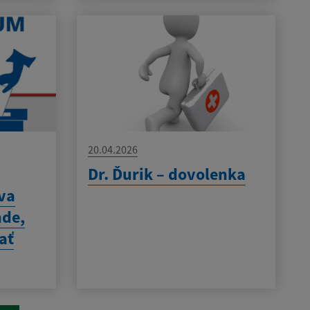
20.04.2026
Dr. Ďurik – dovolenka
va
nde,
ať