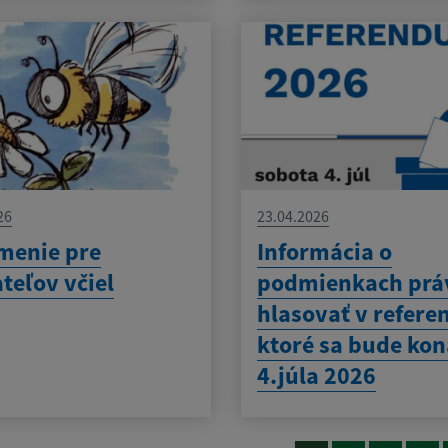
26
23.04.2026
menie pre
Informácia o
teľov včiel
podmienkach prá
hlasovať v refere
ktoré sa bude kon
4.júla 2026