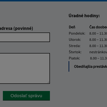
Úradné hodiny:
Deň
Čas doob
adresa (povinné)
Pondelok:
8.00 – 11.3
Utorok:
8.00 – 11.3
Streda:
8.00 – 11.3
Štvrtok:
nestránko
Piatok:
8.00 – 11.
Obedňajšia prestáv
Google reCaptcha Response
Odoslať správu