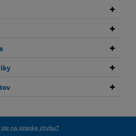
a
riky
stov
i ste na stránke chybu?
e vás užitočné?
cie pre vás užitočné?