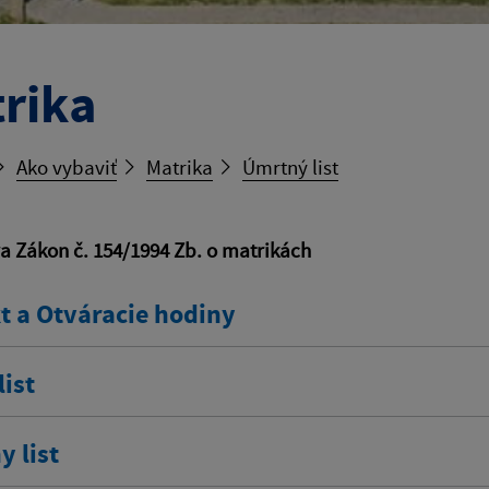
rika
Ako vybaviť
Matrika
Úmrtný list
va Zákon č. 154/1994 Zb. o matrikách
t a Otváracie hodiny
ist
 list