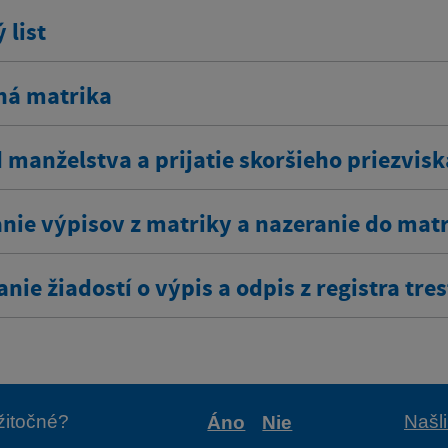
 list
ná matrika
 manželstva a prijatie skoršieho priezvisk
nie výpisov z matriky a nazeranie do mat
nie žiadostí o výpis a odpis z registra tre
užitočné?
Našl
Áno
Nie
Boli tieto informácie pr
Boli tieto informá