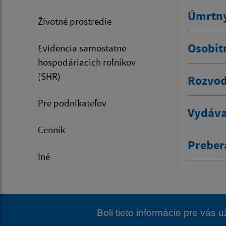
Úmrtný
Životné prostredie
Osobit
Evidencia samostatne
hospodáriacich roľníkov
(SHR)
Rozvod
Pre podnikateľov
Vydáva
Cenník
Prebera
Iné
Boli tieto informácie pre vás 