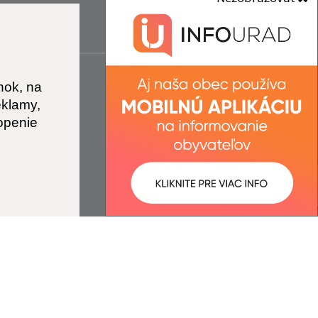
nok, na
eklamy,
openie
ované:
Správca obsahu: