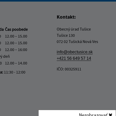
Kontakt:
Obecný úrad Tušice
eda
Čas poobede
Tušice 130
0
12.00 – 15.00
072 02 Tušická Nová Ves
0
12.00 – 15.00
0
12.00 – 16:00
info@obectusice.sk
vý deň
+421 56 649 57 14
30
12.00 – 14.00
IČO: 00325911
ka:
11:30 - 12:00
Nezobrazovať