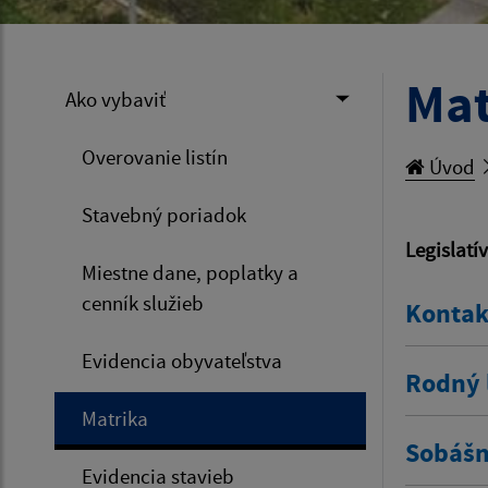
Mat
Ako vybaviť
Overovanie listín
Úvod
Stavebný poriadok
Legislatí
Miestne dane, poplatky a
cenník služieb
Kontak
Evidencia obyvateľstva
Rodný l
Matrika
Sobášny
Evidencia stavieb