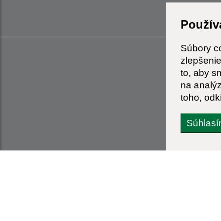
Použív
Súbory c
zlepšenie
to, aby s
na analý
toho, odk
Súhlas
Informácie o stránke:
Navigácia: