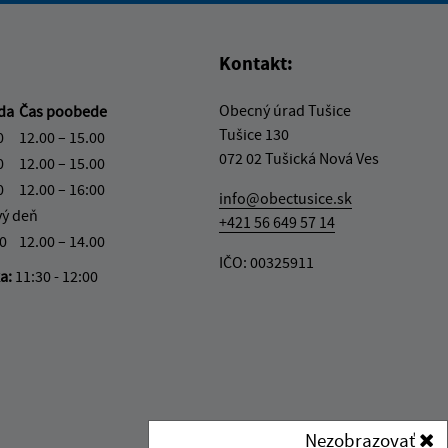
Kontakt:
Obecný úrad Tušice
eda
Čas poobede
Tušice 130
0
12.00 – 15.00
072 02 Tušická Nová Ves
0
12.00 – 15.00
0
12.00 – 16:00
info@obectusice.sk
vý deň
+421 56 649 57 14
30
12.00 – 14.00
IČO: 00325911
ka:
11:30 - 12:00
Nezobrazovať