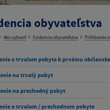
dencia obyvateľstva
Ako vybaviť
Evidencia obyvateľstva
Prihlásenie 
enie o trvalom pobyte k prvému občians
enie na trvalý pobyt
senie na prechodný pobyt
enie o trvalom / prechodnom pobyte