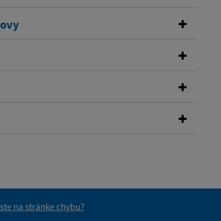
dovy
 ste na stránke chybu?
vás užitočné?
e pre vás užitočné?