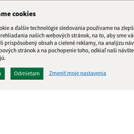
ame cookies
okie a ďalšie technológie sledovania používame na zlepš
 prehliadania našich webových stránok, na to, aby sme v
li prispôsobený obsah a cielené reklamy, na analýzu náv
bových stránok a na pochopenie toho, odkiaľ naši návšte
jú.
Zmeniť moje nastavenia
m
Odmietam
Rýchle odkazy:
Aktualiz