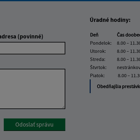
Úradné hodiny:
Deň
Čas doob
adresa (povinné)
Pondelok:
8.00 – 11.3
Utorok:
8.00 – 11.3
Streda:
8.00 – 11.3
Štvrtok:
nestránko
Piatok:
8.00 – 11.
Obedňajšia prestáv
Google reCaptcha Response
Odoslať správu