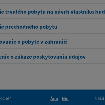
ie trvalého pobytu na návrh vlastníka bu
ie prechodného pobytu
ovanie o pobyte v zahraničí
enie o zákaze poskytovania údajov
itočné?
Našli
Áno
Nie
Boli tieto informácie pre 
Boli tieto informáci