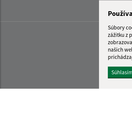
Použív
Súbory co
zážitku z
zobrazova
našich we
prichádza
Súhlasí
Informácie o stránke:
Navigácia: