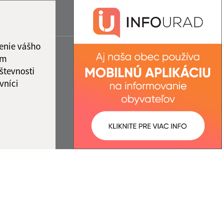
enie vášho
ám
števnosti
vníci
ované:
Správca obsahu: