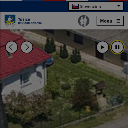
Slovenčina
Tušice
Menu
Oficiálna stránka