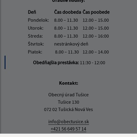
Úradné hodiny:
Deň
Čas doobeda
Čas poobede
Pondelok:
8.00 – 11.30
12.00 – 15.00
Utorok:
8.00 – 11.30
12.00 – 15.00
Streda:
8.00 – 11.30
12.00 – 16:00
Štvrtok:
nestránkový deň
Piatok:
8.00 – 11.30
12.00 – 14.00
Obedňajšia prestávka:
11:30 - 12:00
Kontakt:
Obecný úrad Tušice
Tušice 130
072 02 Tušická Nová Ves
info@obectusice.sk
+421 56 649 57 14