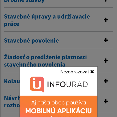
Stavebné úpravy a udržiavacie
práce
Stavebné povolenie
Žiadosť o predĺženie platnosti
stavebného povolenia
Nezobrazovať
Kolaudačné rozhodnutie
Návrh na vydanie územného
rozhodnutia