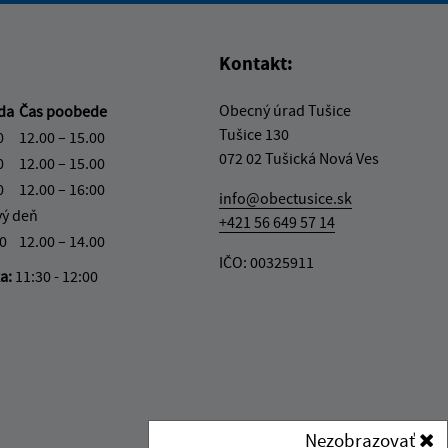
Kontakt:
Obecný úrad Tušice
eda
Čas poobede
Tušice 130
0
12.00 – 15.00
072 02 Tušická Nová Ves
0
12.00 – 15.00
0
12.00 – 16:00
info@obectusice.sk
vý deň
+421 56 649 57 14
30
12.00 – 14.00
IČO: 00325911
ka:
11:30 - 12:00
Nezobrazovať