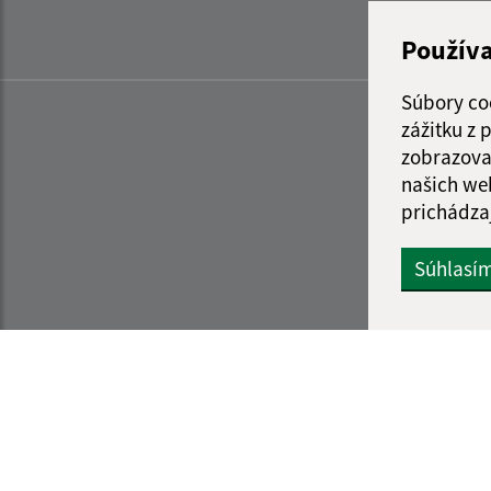
Použív
Súbory co
zážitku z
zobrazova
našich we
prichádza
Súhlasí
Informácie o stránke:
Navigácia: