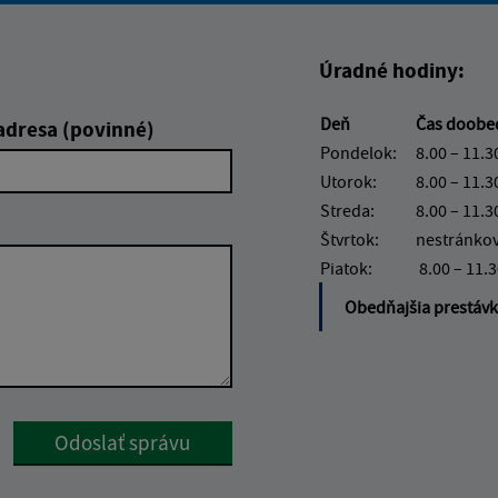
Úradné hodiny:
Deň
Čas doob
adresa (povinné)
Pondelok:
8.00 – 11.3
Utorok:
8.00 – 11.3
Streda:
8.00 – 11.3
Štvrtok:
nestránko
Piatok:
8.00 – 11.
Obedňajšia prestáv
Google reCaptcha Response
Odoslať správu