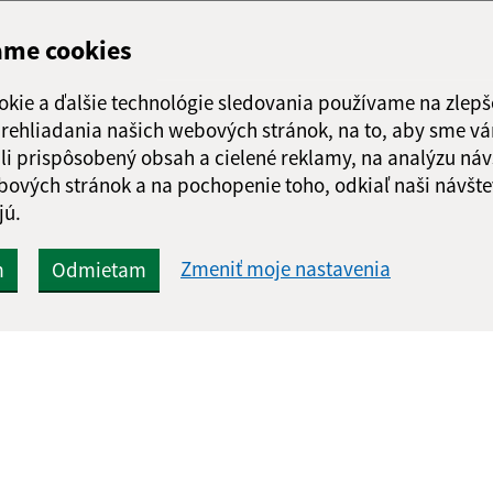
ame cookies
okie a ďalšie technológie sledovania používame na zlepš
 prehliadania našich webových stránok, na to, aby sme v
li prispôsobený obsah a cielené reklamy, na analýzu náv
bových stránok a na pochopenie toho, odkiaľ naši návšte
jú.
Zmeniť moje nastavenia
m
Odmietam
Rýchle odkazy:
Aktualiz