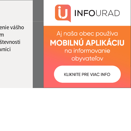
enie vášho
ám
števnosti
vníci
ované:
Správca obsahu: