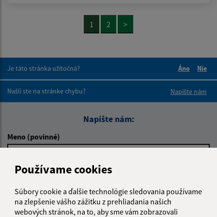
1
2
>
Je táto stránka užitočná?
Áno
Nie
Boli tieto 
Boli 
Našli ste na stránke chybu?
Napíšte nám
Napíšte nám:
Meno (povinné)
Používame cookies
E-mailová adresa (povinné)
Súbory cookie a ďalšie technológie sledovania používame
na zlepšenie vášho zážitku z prehliadania našich
webových stránok, na to, aby sme vám zobrazovali
Text vašej správy (povinné)