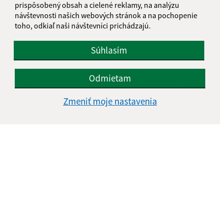
prispôsobený obsah a cielené reklamy, na analýzu
návštevnosti našich webových stránok a na pochopenie
toho, odkiaľ naši návštevníci prichádzajú.
Súhlasím
Odmietam
Oboznámil som sa so
spracúvaním osobných
údajov
Zmeniť moje nastavenia
Google reCaptcha Response
Odoslať správu
Úradné hodiny:
Deň
Čas doobeda
Čas poobede
Pondelok:
8.00 – 11.30
12.00 – 15.00
Utorok:
8.00 – 11.30
12.00 – 15.00