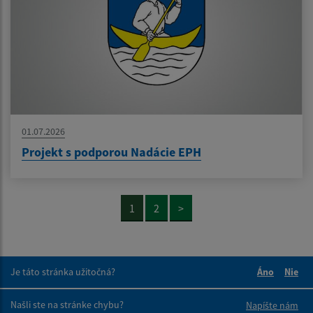
01.07.2026
Projekt s podporou Nadácie EPH
1
2
>
Je táto stránka užitočná?
Áno
Nie
Boli tieto 
Boli 
Našli ste na stránke chybu?
Napíšte nám