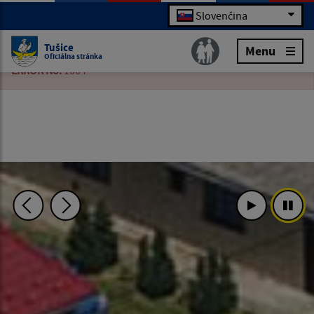
Slovenčina
ERROR:
You have an error in your SQL syntax; check the
manual that corresponds to your MariaDB server version for
Tušice
Menu
the right syntax to use near 'order by poradie desc' at line 1!
Oficiálna stránka
ERROR No:
1064