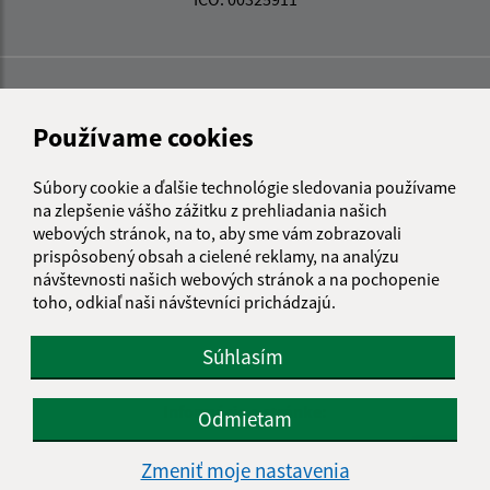
Používame cookies
Súbory cookie a ďalšie technológie sledovania používame
na zlepšenie vášho zážitku z prehliadania našich
webových stránok, na to, aby sme vám zobrazovali
prispôsobený obsah a cielené reklamy, na analýzu
návštevnosti našich webových stránok a na pochopenie
toho, odkiaľ naši návštevníci prichádzajú.
Súhlasím
Informácie o stránke:
Odmietam
Vyhlásenie o prístupnosti
Zmeniť moje nastavenia
Autorské práva