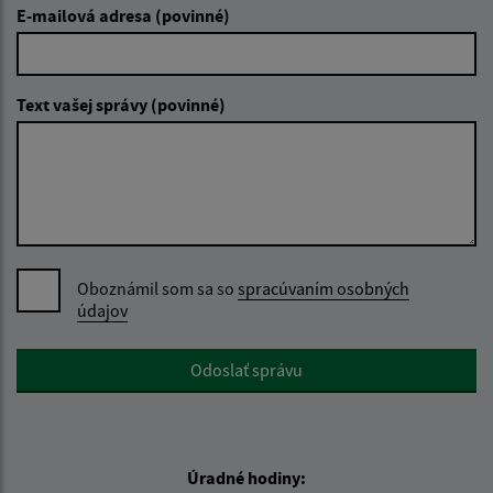
E-mailová adresa (povinné)
Text vašej správy (povinné)
Oboznámil som sa so
spracúvaním osobných
údajov
Google reCaptcha Response
Odoslať správu
Úradné hodiny: