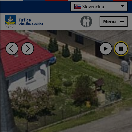
Slovenčina
Tušice
Menu
Oficiálna stránka