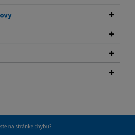
dovy
 ste na stránke chybu?
vás užitočné?
e pre vás užitočné?