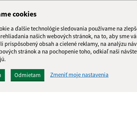
ame cookies
okie a ďalšie technológie sledovania používame na zlepš
 prehliadania našich webových stránok, na to, aby sme v
li prispôsobený obsah a cielené reklamy, na analýzu náv
bových stránok a na pochopenie toho, odkiaľ naši návšte
jú.
Zmeniť moje nastavenia
m
Odmietam
Rýchle odkazy:
Aktualiz