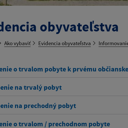
dencia obyvateľstva
Ako vybaviť
Evidencia obyvateľstva
Informovanie
enie o trvalom pobyte k prvému občians
enie na trvalý pobyt
senie na prechodný pobyt
enie o trvalom / prechodnom pobyte