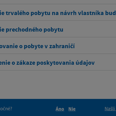
ie trvalého pobytu na návrh vlastníka bu
ie prechodného pobytu
ovanie o pobyte v zahraničí
enie o zákaze poskytovania údajov
itočné?
Našli
Áno
Nie
Boli tieto informácie pre 
Boli tieto informáci