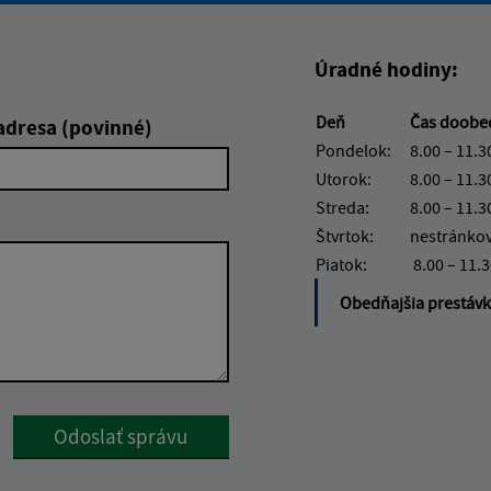
Úradné hodiny:
Deň
Čas doob
adresa (povinné)
Pondelok:
8.00 – 11.3
Utorok:
8.00 – 11.3
Streda:
8.00 – 11.3
Štvrtok:
nestránko
Piatok:
8.00 – 11.
Obedňajšia prestáv
Google reCaptcha Response
Odoslať správu