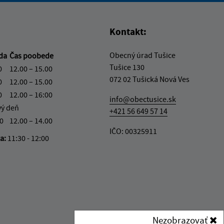
Kontakt:
Obecný úrad Tušice
eda
Čas poobede
Tušice 130
0
12.00 – 15.00
072 02 Tušická Nová Ves
0
12.00 – 15.00
0
12.00 – 16:00
info@obectusice.sk
vý deň
+421 56 649 57 14
30
12.00 – 14.00
IČO: 00325911
ka:
11:30 - 12:00
Nezobrazovať