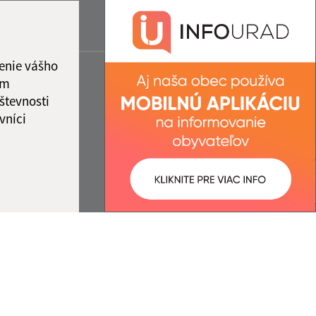
enie vášho
ám
števnosti
vníci
ované:
Správca obsahu: