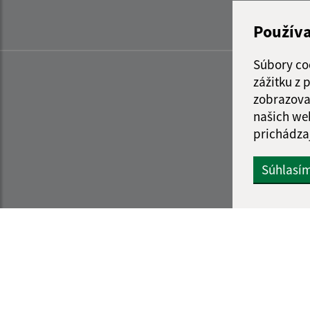
Použív
Súbory co
zážitku z
zobrazova
našich we
prichádza
Súhlasí
Informácie o stránke:
Navigácia: