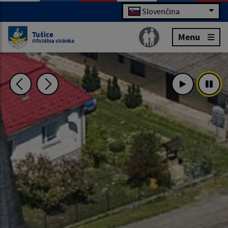
Slovenčina
Tušice
Menu
Oficiálna stránka