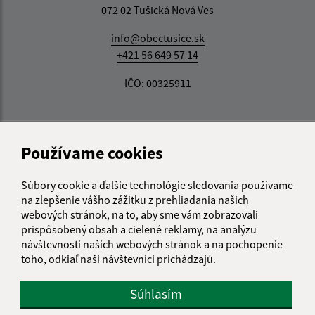
072 02 Tušická Nová Ves
info@obectusice.sk
+421 56 649 57 14
IČO: 00325911
Používame cookies
Súbory cookie a ďalšie technológie sledovania používame
na zlepšenie vášho zážitku z prehliadania našich
webových stránok, na to, aby sme vám zobrazovali
prispôsobený obsah a cielené reklamy, na analýzu
návštevnosti našich webových stránok a na pochopenie
toho, odkiaľ naši návštevníci prichádzajú.
Súhlasím