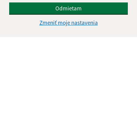
Odmietam
Informácie o stránke:
Zmeniť moje nastavenia
Vyhlásenie o prístupnosti
Autorské práva
Ochrana osobných údajov
Navigácia:
Vytlačiť aktuálnu stránku
Mapa stránok
Cookies
Rýchle odkazy:
Naša obec
História
Fotogaléria
Školstvo
Aktualizované: