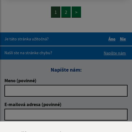
1
2
>
Je táto stránka užitočná?
Áno
Nie
Boli tieto 
Boli 
Našli ste na stránke chybu?
Napíšte nám
Napíšte nám:
Meno (povinné)
E-mailová adresa (povinné)
Text vašej správy (povinné)