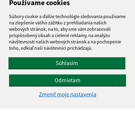
Používame cookies
Súbory cookie a ďalšie technológie sledovania používame
na zlepšenie vášho zážitku z prehliadania našich
webových stránok, na to, aby sme vám zobrazovali
prispôsobený obsah a cielené reklamy, na analýzu
návštevnosti našich webových stránok a na pochopenie
Oboznámil som sa so
spracúvaním osobných
toho, odkiaľ naši návštevníci prichádzajú.
údajov
Súhlasím
Google reCaptcha Response
Odoslať správu
Odmietam
Zmeniť moje nastavenia
Úradné hodiny:
Deň
Čas doobeda
Čas poobede
Pondelok:
8.00 – 11.30
12.00 – 15.00
Utorok:
8.00 – 11.30
12.00 – 15.00
Streda:
8.00 – 11.30
12.00 – 16:00