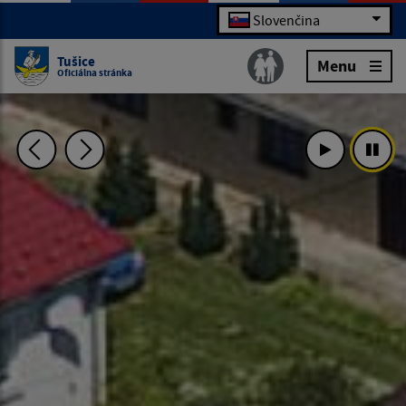
Slovenčina
Tušice
Menu
Oficiálna stránka